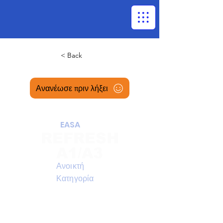
< Back
Ανανέωσε πριν λήξει
EASA
REFRESH
A1/A3
Ανοικτή
Κατηγορία
Ασύγχρονη online