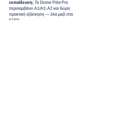
εκπαίδευση;
Το Drone Pilot Pro
περιλαμβάνει A1/A3, A2 και 6ώρη
πρακτική εξάσκηση — όλα μαζί στα
€180!
Previous
Next
Subscribe to Our Newsletter
κόστος
Subscribe