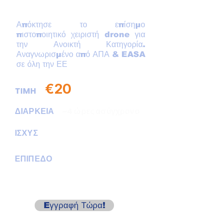
εκπαίδευση
Απόκτησε το επίσημο
πιστοποιητικό χειριστή drone για
την Ανοικτή Κατηγορία.
Αναγνωρισμένο από ΑΠΑ & EASA
σε όλη την ΕΕ
€20
TIMH
ΔΙΑΡΚΕΙΑ
~4 ώρες ασύγχρονο
5 χρόνια
ΙΣΧΥΣ
ΕΠΙΠΕΔΟ
Αρχάριοι
& πάνω
Eγγραφή Τώρα!