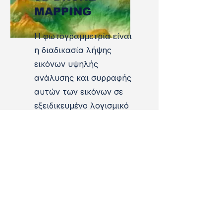
MAPPING
Η φωτογραμμετρία είναι
η διαδικασία λήψης
εικόνων υψηλής
ανάλυσης και συρραφής
αυτών των εικόνων σε
εξειδικευμένο λογισμικό
για τη δημιουργία
ακριβών ψηφιακών
χαρτών Αυτά
προσφέρουν γραφικά
μιας περιοχής
επιθεώρησης και μπορούν
να χρησιμοποιηθούν για
τη διεξαγωγή μετρήσεων,