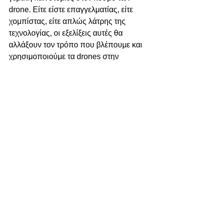
drone. Είτε είστε επαγγελματίας, είτε 
χομπίστας, είτε απλώς λάτρης της 
τεχνολογίας, οι εξελίξεις αυτές θα 
αλλάξουν τον τρόπο που βλέπουμε και 
χρησιμοποιούμε τα drones στην 
καθημερινότητά μας. Μείνετε 
συντονισμένοι για περισσότερα νέα, 
συμβουλές και οδηγούς που θα σας 
βοηθήσουν να αξιοποιήσετε στο 
έπακρο αυτήν τη συναρπαστική 
τεχνολογία! Καλή χρονιά!
Εμφάνιση όλων
Πρόσφατες αναρτήσεις