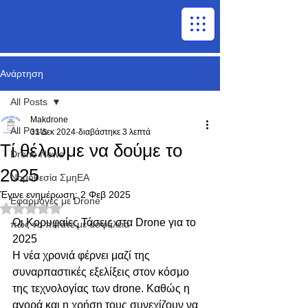
Ανάρτηση
All Posts
Makdrone
All Posts
31 Δεκ 2024
διαβάστηκε 3 λεπτά
Τί θέλουμε να δούμε το
Drone News
2025
Νομοθεσία ΣμηΕΑ
Έγινε ενημέρωση:
2 Φεβ 2025
Εφαρμογές με Drone
Βαθμολογήθηκε με NaN από 5 αστέρια.
Οι Κορυφαίες Τάσεις στα Drone για το 
πώς να πετάτε με ασφάλεια
2025
Η νέα χρονιά φέρνει μαζί της 
συναρπαστικές εξελίξεις στον κόσμο 
της τεχνολογίας των drone. Καθώς η 
αγορά και η χρήση τους συνεχίζουν να 