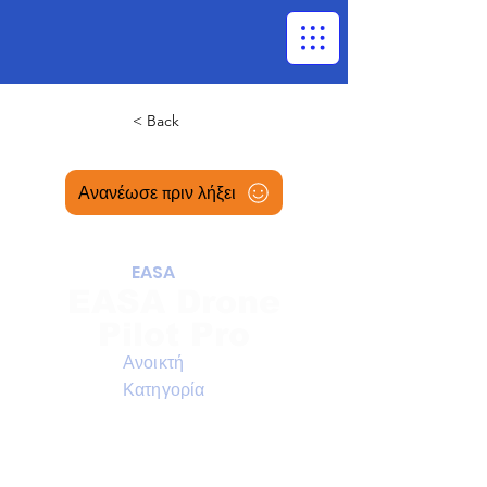
< Back
Ανανέωσε πριν λήξει
EASA
EASA Drone
Pilot Pro
Ανοικτή
Κατηγορία
Ασύγχρονη Θεωρία + Δια