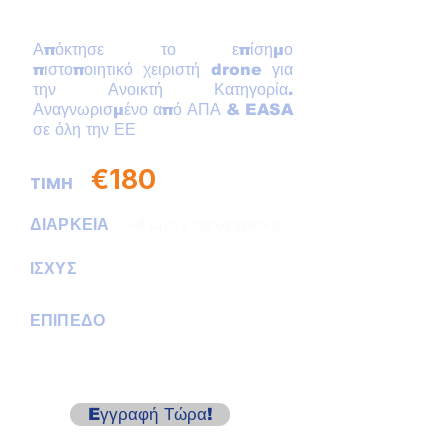
Ζώσης πρακτική
Απόκτησε το επίσημο
πιστοποιητικό χειριστή drone για
την Ανοικτή Κατηγορία.
Αναγνωρισμένο από ΑΠΑ & EASA
σε όλη την ΕΕ
€180
TIMH
ΔΙΑΡΚΕΙΑ
~4 ώρες ασύγχρονο
5 χρόνια
ΙΣΧΥΣ
ΕΠΙΠΕΔΟ
Αρχάριοι
& πάνω
Eγγραφή Τώρα!