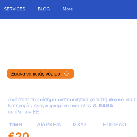
SERVICES
BLOG
More
Ξεκίνα να πετάς νόμιμα
Ασύγχρονη online εκπαίδευση
Απόκτησε το επίσημο πιστοποιητικό χειριστή drone για τ
Κατηγορία. Αναγνωρισμένο από ΑΠΑ & EASA
σε όλη την ΕΕ
TIMH
ΔΙΑΡΚΕΙΑ
ΙΣΧΥΣ
ΕΠΙΠΕΔΟ
~4 ώρες
5 χρόνια
Αρχάριοι
€20