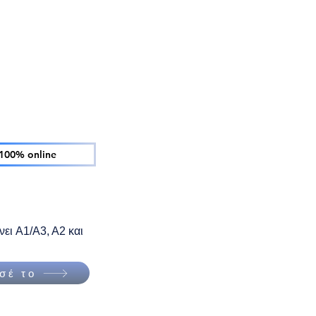
100% online
νει A1/A3, A2 και
σέ το