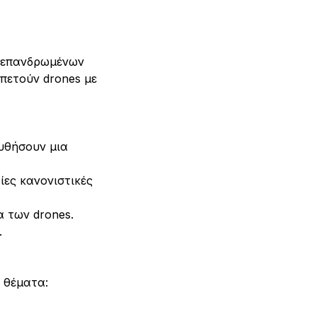
η επανδρωμένων 
πετούν drones με 
υθήσουν μια 
ες κανονιστικές 
α των drones.
.
ς θέματα: