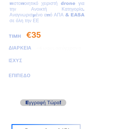
πιστοποιητικό χειριστή drone για
την Ανοικτή Κατηγορία.
Αναγνωρισμένο από ΑΠΑ & EASA
σε όλη την ΕΕ
€35
TIMH
ΔΙΑΡΚΕΙΑ
~4 ώρες ασύγχρονο
5 χρόνια
ΙΣΧΥΣ
ΕΠΙΠΕΔΟ
Αρχάριοι
& πάνω
Eγγραφή Τώρα!