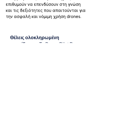
επιθυμούν να επενδύσουν στη γνώση 
και τις δεξιότητες που απαιτούνται για 
την ασφαλή και νόμιμη χρήση drones.
Θέλεις ολοκληρωμένη
εκπαίδευση;
Το Drone Pilot Pro
περιλαμβάνει A1/A3, A2 και 6ώρη
πρακτική εξάσκηση — όλα μαζί στα
€180!
Previous
Next
Subscribe to Our Newsletter