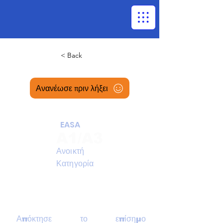
< Back
Ανανέωσε πριν λήξει
EASA
A1/A3
Ανοικτή
Κατηγορία
Ασύγχρονη -online
Απόκτησε το επίσημο