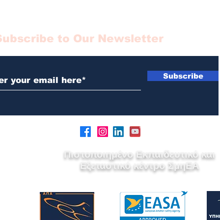
Subscribe to Our Newsletter
Subscribe
Πιστοποιημένο Εκπαιδευτικό και
Εξεταστικό κέντρο ΣμηΕΑ
ed by