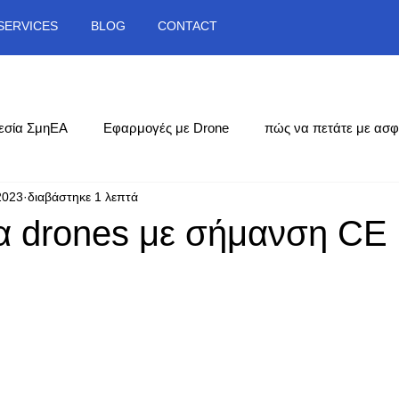
SERVICES
BLOG
CONTACT
εσία ΣμηΕΑ
Εφαρμογές με Drone
πώς να πετάτε με ασφ
2023
διαβάστηκε 1 λεπτά
α drones με σήμανση CE
NaN από 5 αστέρια.