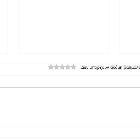
Βαθμολογήθηκε με 0 από 5 αστέρια.
Δεν υπάρχουν ακόμη βαθμολο
Γιατί Χρειάζεσαι PAD
Τι ά
Απογείωσης/Προσγείωσης
Κίνα
για το Drone σου — Τα 7
Κρίσιμα Οφέλη