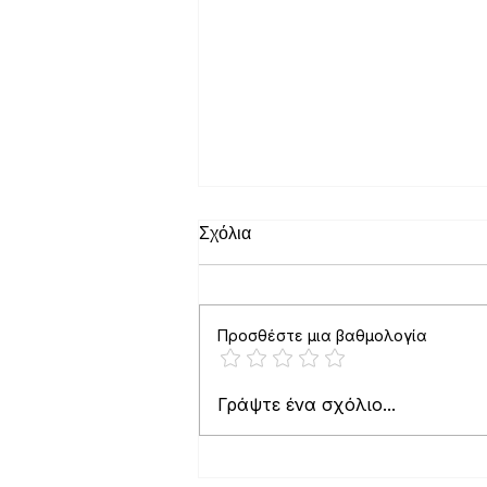
Σχόλια
Προσθέστε μια βαθμολογία
Η Ελλάδα αποκτά Εθνική
Γράψτε ένα σχόλιο...
Ψηφιακή Πλατφόρμα Drones